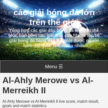
các giải bóng đá lớn
trên thế giới
Tổng hợp các giải đấu bóng đá lớn trên thế
giới, bao gồm các giải đấu của fifa và top 10
giải bóng đá hàng đầu thế giới được người
hâm mộ quan tâm nhiều nhất.
Menu ☰
Al-Ahly Merowe vs Al-
Merreikh II
Al-Ahly Merowe vs Al-Merreikh II live score, match result,
goals and match statistics.