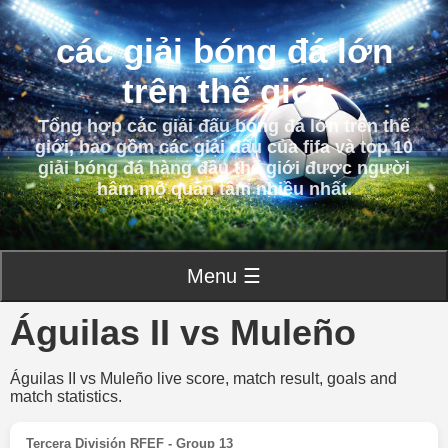
các giải bóng đá lớn
trên thế giới
Tổng hợp các giải đấu bóng đá lớn trên thế
giới, bao gồm các giải đấu của fifa và top 10
giải bóng đá hàng đầu thế giới được người
hâm mộ quan tâm nhiều nhất.
Menu ☰
Águilas II vs Muleño
Águilas II vs Muleño live score, match result, goals and
match statistics.
Tercera División RFEF - Group 13