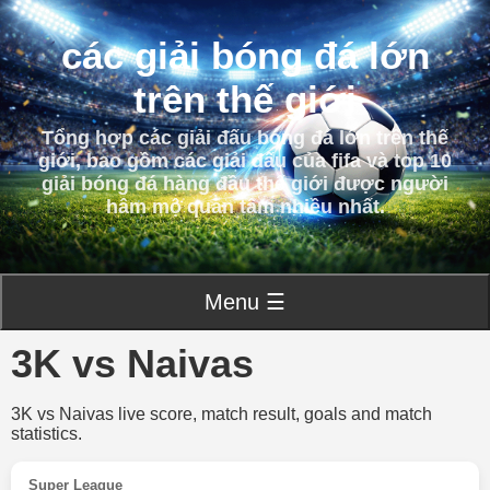
các giải bóng đá lớn
trên thế giới
Tổng hợp các giải đấu bóng đá lớn trên thế
giới, bao gồm các giải đấu của fifa và top 10
giải bóng đá hàng đầu thế giới được người
hâm mộ quan tâm nhiều nhất.
Menu ☰
3K vs Naivas
3K vs Naivas live score, match result, goals and match
statistics.
Super League